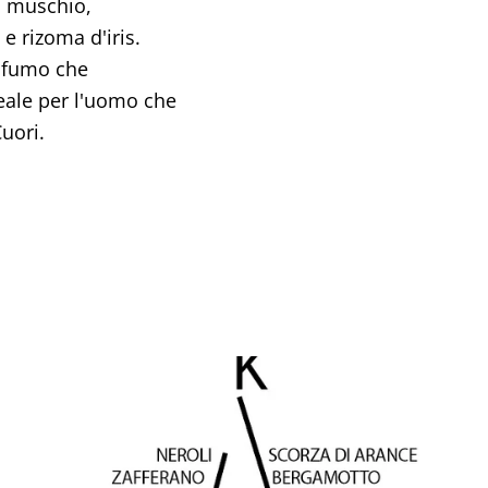
i muschio,
e rizoma d'iris.
rofumo che
eale per l'uomo che
uori.