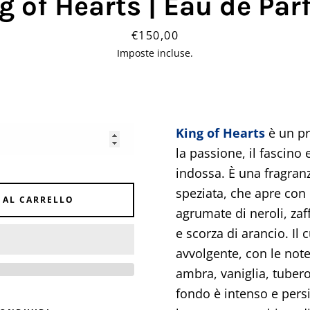
g of Hearts | Eau de Pa
Prezzo
€150,00
Imposte incluse.
Facebook
Pinterest
Instagram
King of Hearts
è un p
la passione, il fascino e
CERCA
indossa. È una fragranz
speziata, che apre con 
ANCORA
 AL CARRELLO
agrumate di neroli, za
e scorza di arancio. Il 
avvolgente, con le note
ambra, vaniglia, tubero
fondo è intenso e persi