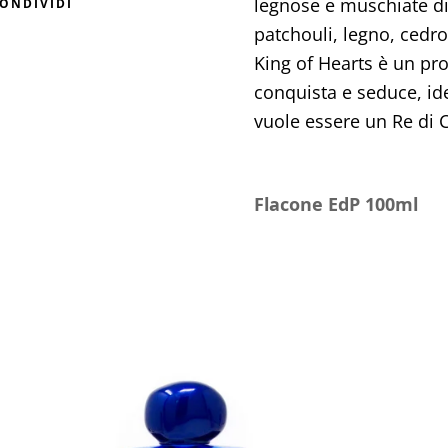
legnose e muschiate d
ONDIVIDI
patchouli, legno, cedro 
King of Hearts è un p
conquista e seduce, id
vuole essere un Re di C
Flacone
EdP
100ml