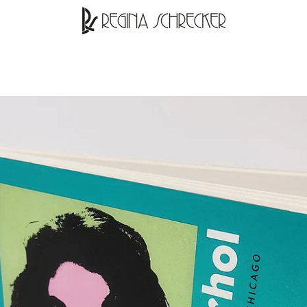
PRECEDENTE
PROSSIMO
Slide
Slide
Slide
Slide
Slide
1
2
3
4
5