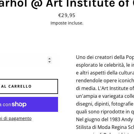
rhol @ Art Institute of
Prezzo
€29,95
Imposte incluse.
Facebook
Pinterest
Instagram
Uno dei creatori della Po
esplorato le celebrità, le
CERCA
e altri aspetti della cultu
rendendole opere iconic
ANCORA
 AL CARRELLO
di media. L'Art Institute 
un'ampia e variegata coll
disegni, dipinti, fotografie
quali sono riprodotte in q
ni di pagamento
Nel giugno del 1983 Andy 
Stilista di Moda Regina S