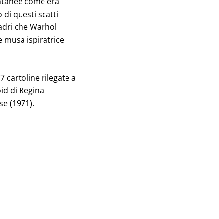
antanee come era
o di questi scatti
adri che Warhol
e musa ispiratrice
27 cartoline rilegate a
oid di Regina
se (1971).